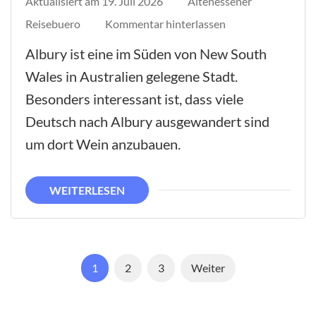
Aktualisiert am
19. Juli 2026
Altenessener
auf
Reisebuero
Kommentar hinterlassen
Albury
Albury ist eine im Süden von New South
Wales in Australien gelegene Stadt.
Besonders interessant ist, dass viele
Deutsch nach Albury ausgewandert sind
um dort Wein anzubauen.
WEITERLESEN
Seitennummerierung
Seite
Seite
Seite
1
2
3
Weiter
der
Beiträge