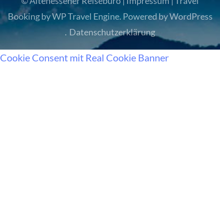
© Altenessener Reisebüro |
Impressum
|
Travel
Booking by
WP Travel Engine
. Powered by
WordPress
.
Datenschutzerklärung
Cookie Consent mit Real Cookie Banner