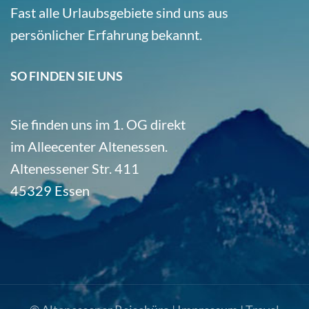
Fast alle Urlaubsgebiete sind uns aus
persönlicher Erfahrung bekannt.
SO FINDEN SIE UNS
Sie finden uns im 1. OG direkt
im Alleecenter Altenessen.
Altenessener Str. 411
45329 Essen