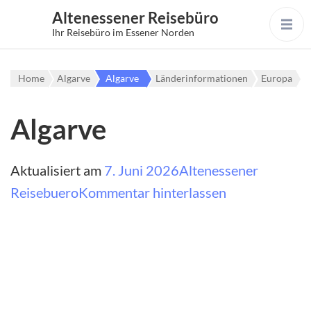
Altenessener Reisebüro
Ihr Reisebüro im Essener Norden
Home
Algarve
Algarve
Länderinformationen
Europa
Algarve
Aktualisiert am
7. Juni 2026
Altenessener
auf
Reisebuero
Kommentar hinterlassen
Algarve