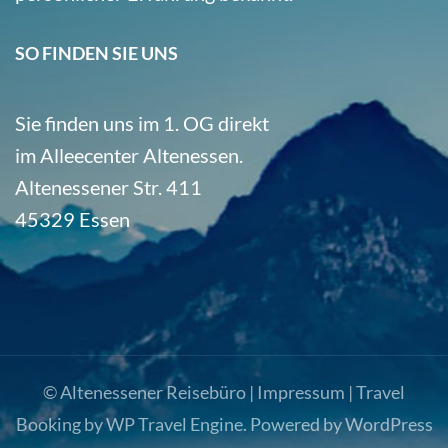
SO FINDEN SIE UNS
Sie finden uns im 1. OG direkt
im Alleecenter Altenessen.
Altenessener Str. 411
45329 Essen
© Altenessener Reisebüro |
Impressum
|
Travel
Booking by
WP Travel Engine
. Powered by
WordPress