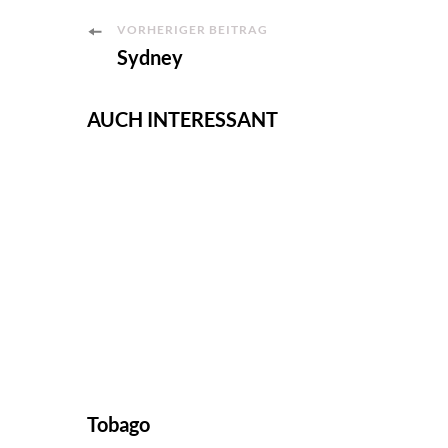
Post
VORHERIGER BEITRAG
Sydney
Navigation
AUCH INTERESSANT
Tobago