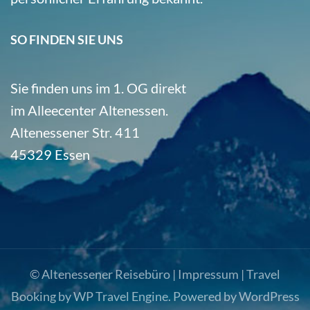
SO FINDEN SIE UNS
Sie finden uns im 1. OG direkt
im Alleecenter Altenessen.
Altenessener Str. 411
45329 Essen
© Altenessener Reisebüro |
Impressum
|
Travel
Booking by
WP Travel Engine
. Powered by
WordPress