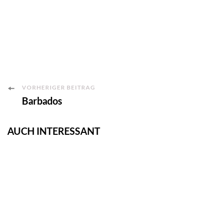
Post
VORHERIGER BEITRAG
Barbados
Navigation
AUCH INTERESSANT