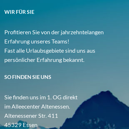
WIR FÜR SIE
Profitieren Sie von der jahrzehntelangen
Erfahrung unseres Teams!
Fast alle Urlaubsgebiete sind uns aus
persönlicher Erfahrung bekannt.
SO FINDEN SIE UNS
Sie finden uns im 1. OG direkt
im Alleecenter Altenessen.
Altenessener Str. 411
45329 Essen