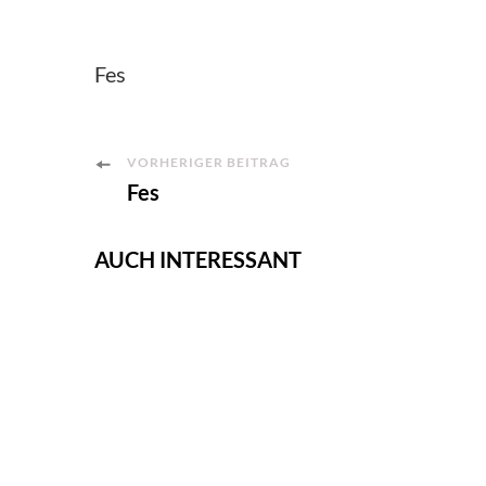
Fes
Post
VORHERIGER BEITRAG
Fes
Navigation
AUCH INTERESSANT