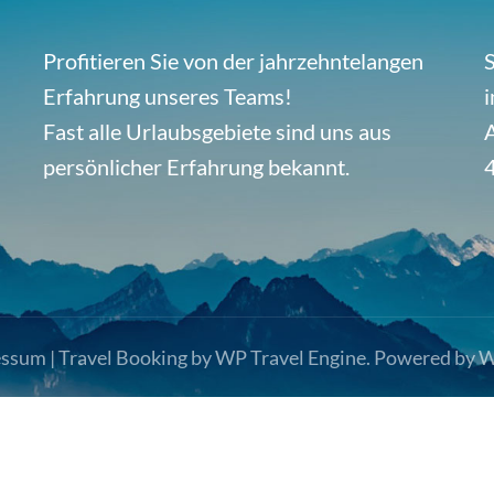
Profitieren Sie von der jahrzehntelangen
S
Erfahrung unseres Teams!
i
Fast alle Urlaubsgebiete sind uns aus
A
persönlicher Erfahrung bekannt.
essum
|
Travel Booking by
WP Travel Engine
. Powered by
W