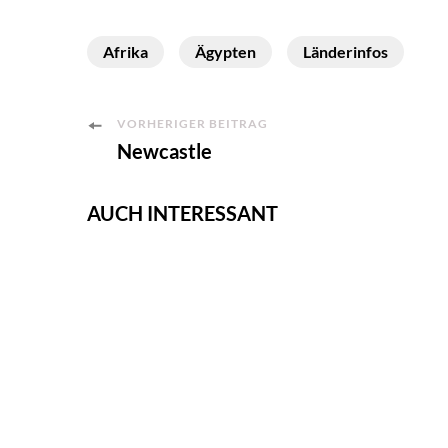
Afrika
Ägypten
Länderinfos
Post
VORHERIGER BEITRAG
Newcastle
Navigation
AUCH INTERESSANT