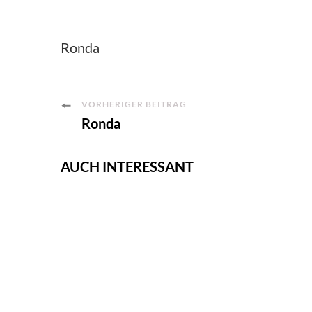
Ronda
Post
VORHERIGER BEITRAG
Ronda
Navigation
AUCH INTERESSANT