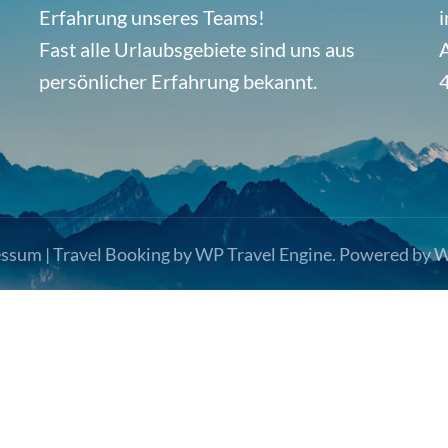
Erfahrung unseres Teams!
i
Fast alle Urlaubsgebiete sind uns aus
A
persönlicher Erfahrung bekannt.
essum
|
Travel Booking by
WP Travel Engine
. Powered by
W