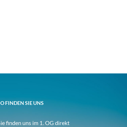
SO FINDEN SIE UNS
ie finden uns im 1. OG direkt