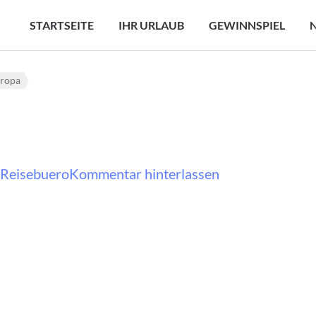
STARTSEITE
IHR URLAUB
GEWINNSPIEL
ropa
auf
 Reisebuero
Kommentar hinterlassen
Ronda