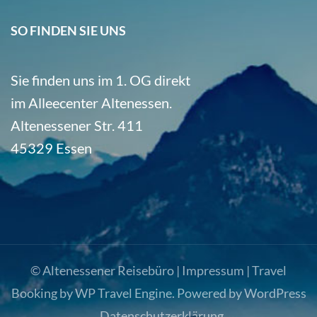
SO FINDEN SIE UNS
Sie finden uns im 1. OG direkt
im Alleecenter Altenessen.
Altenessener Str. 411
45329 Essen
© Altenessener Reisebüro |
Impressum
|
Travel
Booking by
WP Travel Engine
. Powered by
WordPress
.
Datenschutzerklärung