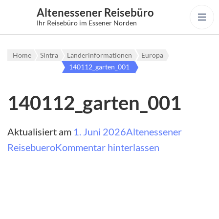
Altenessener Reisebüro
Ihr Reisebüro im Essener Norden
Home
Sintra
Länderinformationen
Europa
140112_garten_001
140112_garten_001
Aktualisiert am
1. Juni 2026
Altenessener
auf
Reisebuero
Kommentar hinterlassen
140112_gart