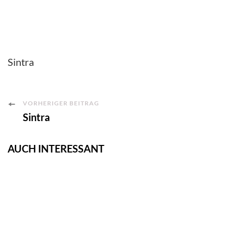
Sintra
Post
VORHERIGER BEITRAG
Sintra
Navigation
AUCH INTERESSANT