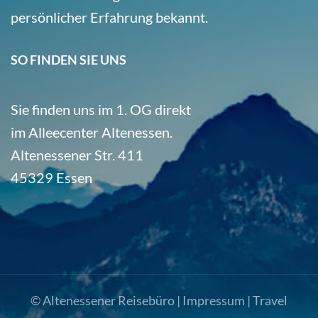
persönlicher Erfahrung bekannt.
SO FINDEN SIE UNS
Sie finden uns im 1. OG direkt
im Alleecenter Altenessen.
Altenessener Str. 411
45329 Essen
© Altenessener Reisebüro |
Impressum
|
Travel