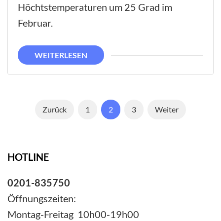
Höchtstemperaturen um 25 Grad im
Februar.
WEITERLESEN
Seitennummerierung
Seite
Seite
Seite
Zurück
1
2
3
Weiter
der
Beiträge
HOTLINE
0201-835750
Öffnungszeiten:
Montag-Freitag 10h00-19h00