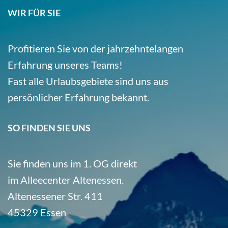
WIR FÜR SIE
Profitieren Sie von der jahrzehntelangen
Erfahrung unseres Teams!
Fast alle Urlaubsgebiete sind uns aus
persönlicher Erfahrung bekannt.
SO FINDEN SIE UNS
Sie finden uns im 1. OG direkt
im Alleecenter Altenessen.
Altenessener Str. 411
45329 Essen