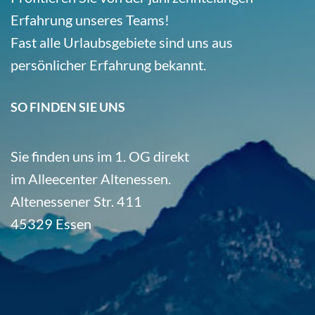
Erfahrung unseres Teams!
Fast alle Urlaubsgebiete sind uns aus
persönlicher Erfahrung bekannt.
SO FINDEN SIE UNS
Sie finden uns im 1. OG direkt
im Alleecenter Altenessen.
Altenessener Str. 411
45329 Essen