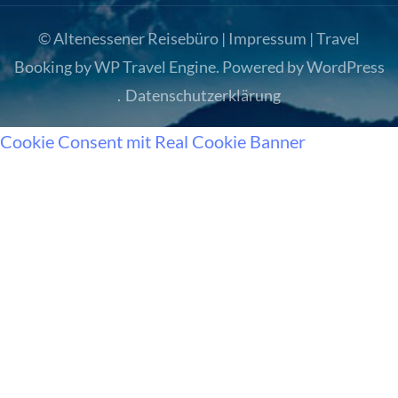
© Altenessener Reisebüro |
Impressum
|
Travel
Booking by
WP Travel Engine
. Powered by
WordPress
.
Datenschutzerklärung
Cookie Consent mit Real Cookie Banner