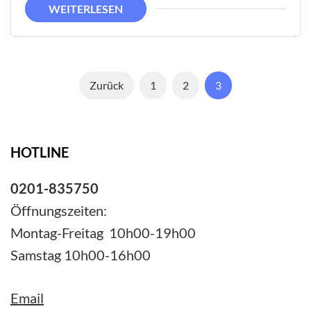
WEITERLESEN
Seitennummerierung
Seite
Seite
Seite
Zurück
1
2
3
der
Beiträge
HOTLINE
0201-835750
Öffnungszeiten:
Montag-Freitag 10h00-19h00
Samstag 10h00-16h00
Email