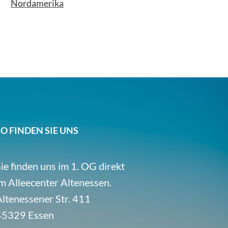
Nordamerika
SO FINDEN SIE UNS
ie finden uns im 1. OG direkt
m Alleecenter Altenessen.
ltenessener Str. 411
45329 Essen