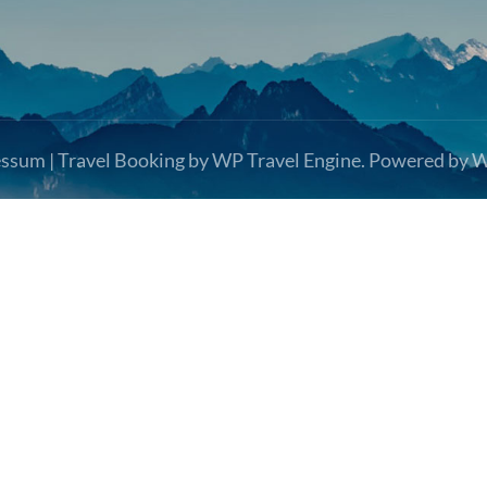
essum
|
Travel Booking by
WP Travel Engine
. Powered by
W