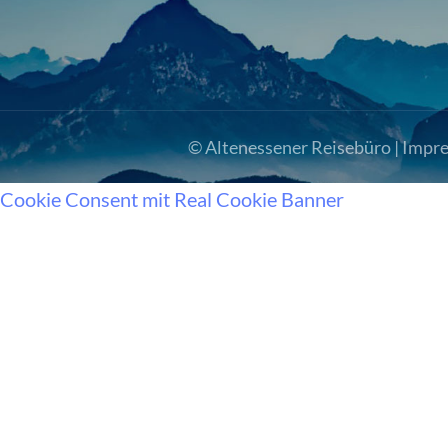
© Altenessener Reisebüro |
Impr
Cookie Consent mit Real Cookie Banner