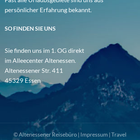
persönlicher Erfahrung bekannt.
SO FINDEN SIE UNS
Sie finden uns im 1. OG direkt
im Alleecenter Altenessen.
Altenessener Str. 411
45329 Essen
© Altenessener Reisebüro |
Impressum
|
Travel