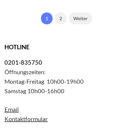
Seitennummerierung
Seite
Seite
1
2
Weiter
der
Beiträge
HOTLINE
0201-835750
Öffnungszeiten:
Montag-Freitag 10h00-19h00
Samstag 10h00-16h00
Email
Kontaktformular