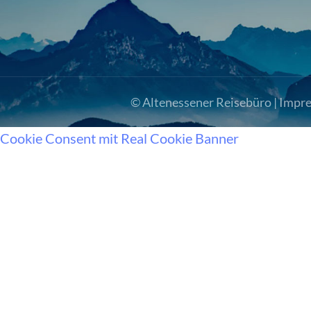
© Altenessener Reisebüro |
Impr
Cookie Consent mit Real Cookie Banner