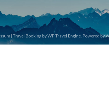
essum
|
Travel Booking by
WP Travel Engine
. Powered by
W