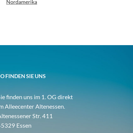
Nordamerika
SO FINDEN SIE UNS
ie finden uns im 1. OG direkt
m Alleecenter Altenessen.
ltenessener Str. 411
45329 Essen